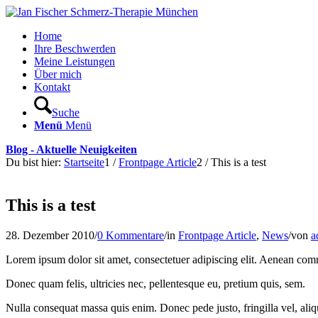
Home
Ihre Beschwerden
Meine Leistungen
Über mich
Kontakt
Suche
Menü
Menü
Blog - Aktuelle Neuigkeiten
Du bist hier:
Startseite
1
/
Frontpage Article
2
/
This is a test
This is a test
28. Dezember 2010
/
0 Kommentare
/
in
Frontpage Article
,
News
/
von
a
Lorem ipsum dolor sit amet, consectetuer adipiscing elit. Aenean com
Donec quam felis, ultricies nec, pellentesque eu, pretium quis, sem.
Nulla consequat massa quis enim. Donec pede justo, fringilla vel, alique