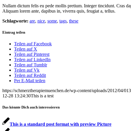
Nullam dictum felis eu pede mollis pretium. Integer tincidunt. Cras da
Aliquam lorem ante, dapibus in, viverra quis, feugiat a, tellus.
Schlagworte:
are
,
nice
,
some
,
tags
,
these
Eintrag teilen
Teilen auf Facebook
Teilen auf X
Teilen auf Pinterest
Teilen auf LinkedIn
Teilen auf Tumblr
Teilen auf Vk
Teilen auf Reddit
Per E-Mail teilen
https://schmerztherapiemuenchen.de/wp-content/uploads/2012/04/013
12-28 13:24:30
This is a test
Das könnte Dich auch interessieren
This is a standard post format with preview Picture