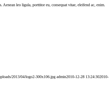
Aenean leo ligula, porttitor eu, consequat vitae, eleifend ac, enim.
uploads/2013/04/logo2-300x106.jpg
admin
2010-12-28 13:24:30
2010-