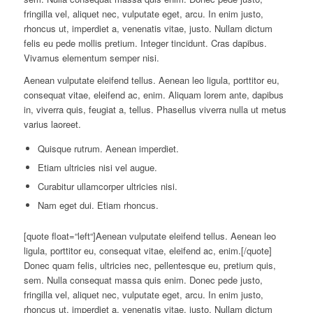
fringilla vel, aliquet nec, vulputate eget, arcu. In enim justo,
rhoncus ut, imperdiet a, venenatis vitae, justo. Nullam dictum
felis eu pede mollis pretium. Integer tincidunt. Cras dapibus.
Vivamus elementum semper nisi.
Aenean vulputate eleifend tellus. Aenean leo ligula, porttitor eu,
consequat vitae, eleifend ac, enim. Aliquam lorem ante, dapibus
in, viverra quis, feugiat a, tellus. Phasellus viverra nulla ut metus
varius laoreet.
Quisque rutrum. Aenean imperdiet.
Etiam ultricies nisi vel augue.
Curabitur ullamcorper ultricies nisi.
Nam eget dui. Etiam rhoncus.
[quote float=“left“]Aenean vulputate eleifend tellus. Aenean leo
ligula, porttitor eu, consequat vitae, eleifend ac, enim.[/quote]
Donec quam felis, ultricies nec, pellentesque eu, pretium quis,
sem. Nulla consequat massa quis enim. Donec pede justo,
fringilla vel, aliquet nec, vulputate eget, arcu. In enim justo,
rhoncus ut, imperdiet a, venenatis vitae, justo. Nullam dictum