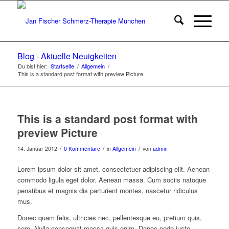
Blog - Aktuelle Neuigkeiten
Du bist hier:
Startseite
/
Allgemein
/
This is a standard post format with preview Picture
This is a standard post format with
preview Picture
/
/
/
14. Januar 2012
0 Kommentare
in
Allgemein
von
admin
Lorem ipsum dolor sit amet, consectetuer adipiscing elit. Aenean
commodo ligula eget dolor. Aenean massa. Cum sociis natoque
penatibus et magnis dis parturient montes, nascetur ridiculus
mus.
Donec quam felis, ultricies nec, pellentesque eu, pretium quis,
sem. Nulla consequat massa quis enim. Donec pede justo,